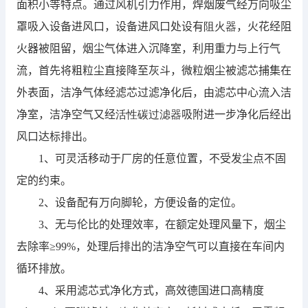
面积小等特点。通过风机引力作用，焊烟废气经万向吸尘
罩吸入设备进风口，设备进风口处设有
阻火器
，火花经阻
火器被阻留，烟尘气体进入沉降室，利用重力与上行气
流，首先将粗粒尘直接降至灰斗，微粒烟尘被滤芯捕集在
外表面，洁净气体经滤芯过滤净化后，由滤芯中心流入洁
净室，洁净空气又经
活性碳过滤器
吸附进一步净化后经出
风口达标排出。
1、可灵活移动于厂房的任意位置，不受发尘点不固
定的约束。
2、设备配有万向脚轮，方便设备的定位。
3、无与伦比的处理效率，在额定处理风量下，烟尘
去除率≥99%，处理后排出的洁净空气可以直接在车间内
循环排放。
4、采用滤芯式净化方式，高效德国进口高精度