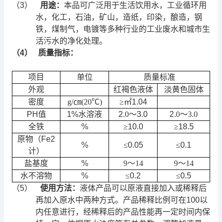
（3）
用途：
本品可广泛用于生活饮用水，工业循环用
水，化工，石油，矿山，造纸，印染，酿造，钢
铁，煤制气，电镀等多种行业的工业废水和城市生
活污水的净化处理。
（4）
质量指标：
项目
单位
质量标准
外观
红褐色液体
淡黄色固体
密度
g/
㎝
(20
℃
)
≥㎡
1.04
PH
值
1%
水溶液
2.
0
～
3.0
2.
0
～
3.0
全铁
%
≥
10.0
≥
18.5
原物（
Fe2
%
≤
0.05
≤
0.1
计）
盐基度
%
9
～
14
9
～
14
水不溶物
%
≤
0.2
≤
0.5
（5）
使用方法：
液体产品可以原液直接加入或稀释后
再加入原水中两种方式。产品稀释比例可在100以
内任意进行，经稀释后的产品性能再一定时间内保