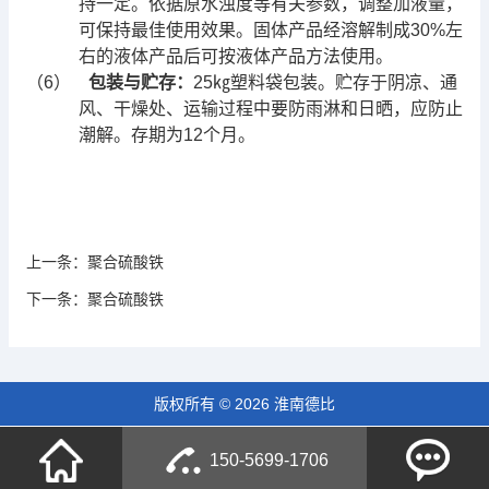
持一定。依据原水浊度等有关参数，调整加液量，
可保持最佳使用效果。固体产品经溶解制成30%左
右的液体产品后可按液体产品方法使用。
（6）
包装与贮存：
25㎏塑料袋包装。贮存于阴凉、通
风、干燥处、运输过程中要防雨淋和日晒，应防止
潮解。存期为
12
个月。
上一条：
聚合硫酸铁
下一条：
聚合硫酸铁
版权所有 © 2026 淮南德比
150-5699-1706