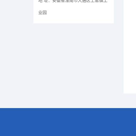
地 址：
安徽省淮南市大通区上窑镇工
业园