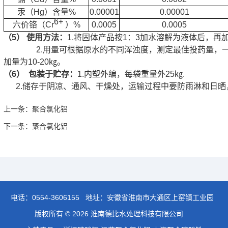
汞（
Hg
）含量
%
0.00001
0.00001
6+
六价铬（
Cr
）
%
0.0005
0.0005
（5）
使用方法：
1.将固体产品按1：3加水溶解为液体后，再加
2.用量可根据原水的不同浑浊度，测定最佳投药量，一
加量为
10-20
㎏。
（6）
包装于贮存：
1.内塑外编，每袋重量外
25
㎏
.
2.储存于阴凉、通风、干燥处，运输过程中要防雨淋和日晒
上一条：
聚合氯化铝
下一条：
聚合氯化铝
电话：
0554-3606155
地址：安徽省淮南市大通区上窑镇工业园
版权所有 © 2026 淮南德比水处理科技有限公司