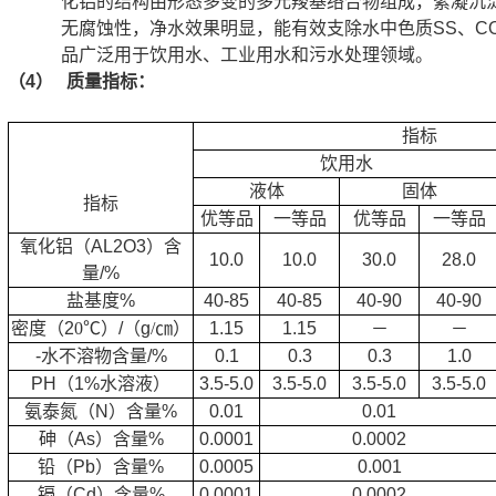
化铝的结构由形态多变的多元羧基络合物组成，絮凝沉
无腐蚀性，净水效果明显，能有效支除水中色质SS、C
品广泛用于饮用水、工业用水和污水处理领域。
（4）
质量指标：
指标
饮用水
液体
固体
指标
优等品
一等品
优等品
一等品
氧化铝（
AL2O3
）含
10.0
10.0
30.0
28.0
量
/%
盐基度
%
40-85
40-85
40-90
40-90
密度（
2
0
℃
）
/
（
g
/
㎝
）
1.15
1.15
－
－
-
水不溶物含量
/%
0.1
0.3
0.3
1.0
PH
（
1%
水溶液）
3.5-5.0
3.5-5.0
3.5-5.0
3.5-5.0
氨泰氮（
N
）含量
%
0.01
0.01
砷（
As
）含量
%
0.0001
0.0002
铅（
Pb
）含量
%
0.0005
0.001
镉（
Cd
）含量
%
0.0001
0.0002