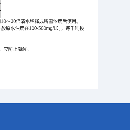
10～
30
倍清水稀释成所需浓度后使用。
般原水浊度在
100-500mg/L
时，每千吨投
，应防止潮解。