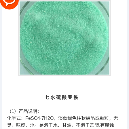
七
水
硫
酸
亚
铁
（1）产品说明：
化学式：FeSO4·7H2O，淡蓝绿色柱状结晶或颗粒，无
臭，味咸、涩。易溶于水、甘油，不溶于乙醇,有腐蚀