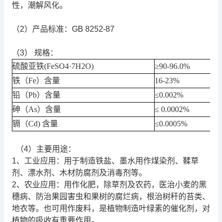
性，潮解风化。
（2）产品标准：GB 8252-87
（3） 规格：
硫酸亚铁
(FeSO4·7H2O)
≥90-96.0%
铁（
Fe
）含量
16-23%
铅（
Pb
）含量
≤0.002%
砷（
As
）含量
≤ 0.0002%
镉（
Cd)
含量
≤0.0005%
（4）主要用途：
1、工业应用：用于制造铁盐、墨水用作煤染剂、鞣草
剂、漂水剂、木材防腐剂及消毒剂等。
2、农业应用：用作化肥，除草剂及农药，医治小麦的黑
穗病、防治果园害虫和果树的腐烂病，根治树秆的苔类、
地衣等。也可用作废料，是植物制造叶绿素的催化剂，对
植物的吸收有重要作用。