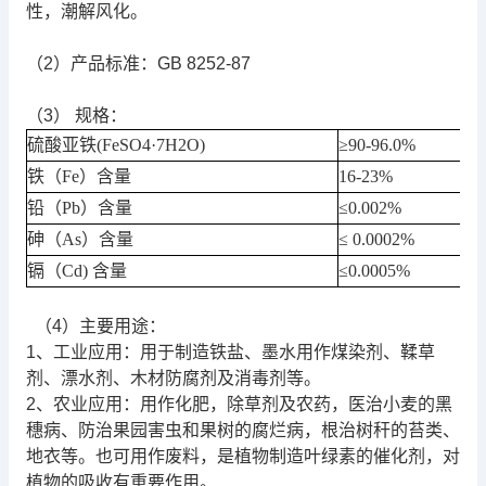
性，潮解风化。
（2）产品标准：GB 8252-87
（3） 规格：
硫酸亚铁
(FeSO4·7H2O)
≥90-96.0%
铁（
Fe
）含量
16-23%
铅（
Pb
）含量
≤0.002%
砷（
As
）含量
≤ 0.0002%
镉（
Cd)
含量
≤0.0005%
（4）主要用途：
1、工业应用：用于制造铁盐、墨水用作煤染剂、鞣草
剂、漂水剂、木材防腐剂及消毒剂等。
2、农业应用：用作化肥，除草剂及农药，医治小麦的黑
穗病、防治果园害虫和果树的腐烂病，根治树秆的苔类、
地衣等。也可用作废料，是植物制造叶绿素的催化剂，对
植物的吸收有重要作用。