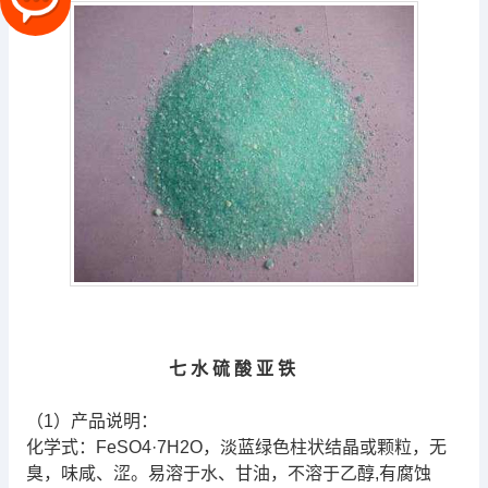
七
水
硫
酸
亚
铁
（1）产品说明：
化学式：FeSO4·7H2O，淡蓝绿色柱状结晶或颗粒，无
臭，味咸、涩。易溶于水、甘油，不溶于乙醇,有腐蚀